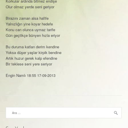
Korkular ardında bitmez endişe
Olur olmaz yerde seni geriyor
Birazını zaman alsa hafife
Yalnızlığın yine koyar hedefe
Konu can olunca uymaz tarife
Gün geçtikçe bünyen hızla eriyor
Bu duruma katlan derim kendine
Yoksa düşer yaşlar kirpik bendine
Artık huzur gerek kalp efendine
Bir teklese seni yere seriyor
Engin Namlı 18:55 17-09-2013
Arama: