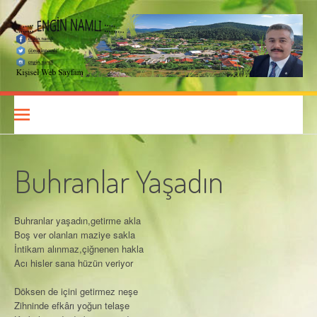
İçeriğe
atla
Engin Namlı
KIŞISEL WEB SAYFASI
Buhranlar Yaşadın
Buhranlar yaşadın,getirme akla
Boş ver olanları maziye sakla
İntikam alınmaz,çiğnenen hakla
Acı hisler sana hüzün veriyor
Döksen de içini getirmez neşe
Zihninde efkârı yoğun telaşe