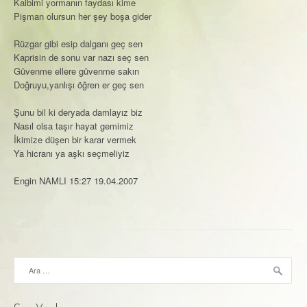
Kalbimi yormanın faydası kime
Pişman olursun her şey boşa gider
Rüzgar gibi esip dalganı geç sen
Kaprisin de sonu var nazı seç sen
Güvenme ellere güvenme sakın
Doğruyu,yanlışı öğren er geç sen
Şunu bil ki deryada damlayız biz
Nasıl olsa taşır hayat gemimiz
İkimize düşen bir karar vermek
Ya hicranı ya aşkı seçmeliyiz
Engin NAMLI 15:27 19.04.2007
Arama: