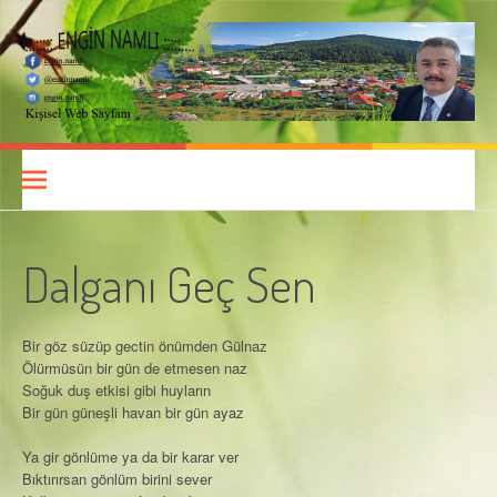
İçeriğe
atla
Engin Namlı
KIŞISEL WEB SAYFASI
Dalganı Geç Sen
Bir göz süzüp gectin önümden Gülnaz
Ölürmüsün bir gün de etmesen naz
Soğuk duş etkisi gibi huyların
Bir gün güneşli havan bir gün ayaz
Ya gir gönlüme ya da bir karar ver
Bıktırırsan gönlüm birini sever