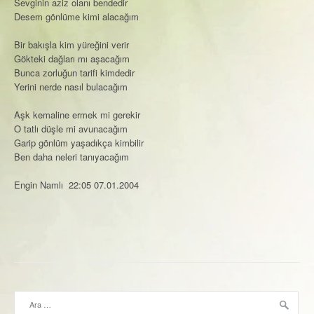
Sevginin aziz olanı bendedir
Desem gönlüme kimi alacağım
Bir bakışla kim yüreğini verir
Gökteki dağları mı aşacağım
Bunca zorluğun tarifi kimdedir
Yerini nerde nasıl bulacağım
Aşk kemaline ermek mi gerekir
O tatlı düşle mi avunacağım
Garip gönlüm yaşadıkça kimbilir
Ben daha neleri tanıyacağım
Engin Namlı 22:05 07.01.2004
Arama: